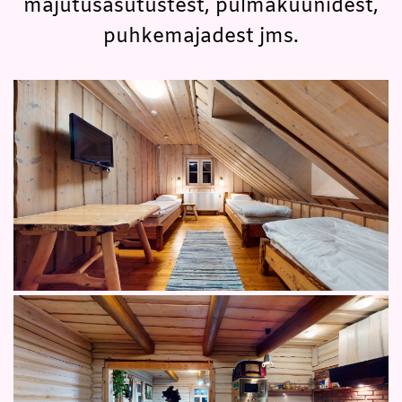
majutusasutustest, pulmaküünidest,
puhkemajadest jms.