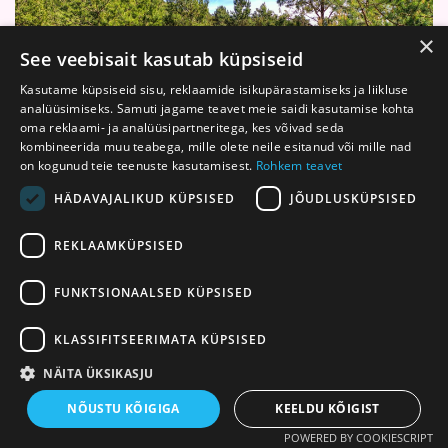
×
See veebisait kasutab küpsiseid
Kasutame küpsiseid sisu, reklaamide isikupärastamiseks ja liikluse
analüüsimiseks. Samuti jagame teavet meie saidi kasutamise kohta
oma reklaami- ja analüüsipartneritega, kes võivad seda
kombineerida muu teabega, mille olete neile esitanud või mille nad
on kogunud teie teenuste kasutamisest.
Rohkem teavet
HÄDAVAJALIKUD KÜPSISED
JÕUDLUSKÜPSISED
REKLAAMKÜPSISED
FUNKTSIONAALSED KÜPSISED
KLASSIFITSEERIMATA KÜPSISED
NÄITA ÜKSIKASJU
NÕUSTU KÕIGIGA
KEELDU KÕIGIST
POWERED BY COOKIESCRIPT